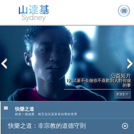
Sydney
關於我
L. 羅恩 賀
什麼是山達
志願牧
常見的問
書
消
們
伯特
基？
師
題
籍
息
公益短片
19. 試著不去做你不喜歡別人對你做
的事
觀賞影片
快樂之道
創造一個誠實、相互信任及富有自尊的世界
快樂之道：非宗教的道德守則