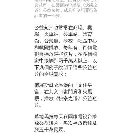
要城市，在警察局中播放《快樂之
道》公益短片，成為抑制犯罪行為
計畫的一部分。
公益短片也常常在商場、機
場、火車站、公車站、體育
館、音樂廳、學校、社區中心
和戲院播放。每年有上百個電
視台播放這些短片，在多個國
家中接觸到兩千萬人以上。以
下幾個例子說明了這些公益短
片的全球需求﹕
俄羅斯凱薩琳堡的「文化皇
宮」在其入口處門廊和夾層
樓，播放《快樂之道》公益短
片。
瓜地馬拉每天在國家電視台播
放公益短片，每次播放都觸及
到五十萬民眾。