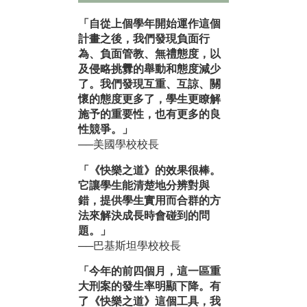
「自從上個學年開始運作這個
計畫之後，我們發現負面行
為、負面管教、無禮態度，以
及侵略挑釁的舉動和態度減少
了。我們發現互重、互諒、關
懷的態度更多了，學生更瞭解
施予的重要性，也有更多的良
性競爭。」
──美國學校校長
「《快樂之道》的效果很棒。
它讓學生能清楚地分辨對與
錯，提供學生實用而合群的方
法來解決成長時會碰到的問
題。」
──巴基斯坦學校校長
「今年的前四個月，這一區重
大刑案的發生率明顯下降。有
了《快樂之道》這個工具，我