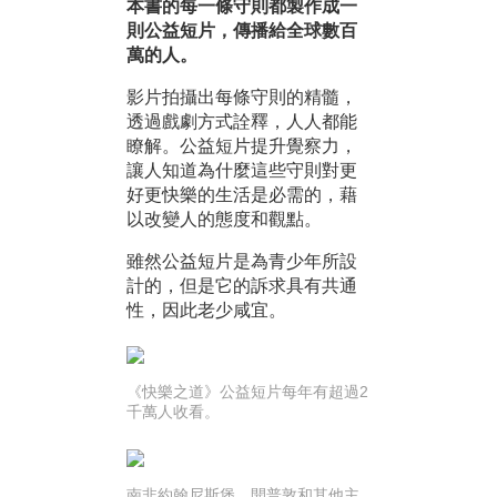
本書的每一條守則都製作成一
則公益短片，傳播給全球數百
萬的人。
影片拍攝出每條守則的精髓，
透過戲劇方式詮釋，人人都能
瞭解。公益短片提升覺察力，
讓人知道為什麼這些守則對更
好更快樂的生活是必需的，藉
以改變人的態度和觀點。
雖然公益短片是為青少年所設
計的，但是它的訴求具有共通
性，因此老少咸宜。
《快樂之道》公益短片每年有超過2
千萬人收看。
南非約翰尼斯堡、開普敦和其他主