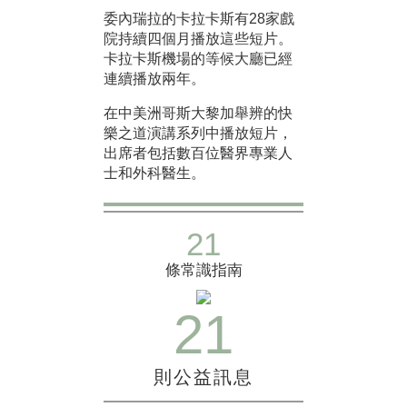
委內瑞拉的卡拉卡斯有28家戲
院持續四個月播放這些短片。
卡拉卡斯機場的等候大廳已經
連續播放兩年。
在中美洲哥斯大黎加舉辨的快
樂之道演講系列中播放短片，
出席者包括數百位醫界專業人
士和外科醫生。
21
條常識指南
21
則公益訊息