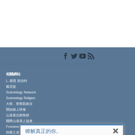
相關網站
L. 羅恩 賀伯特
戴尼提
Scientology Network
Scientology Religion
大衛．密斯凱維吉
開始線上研修
山達基志願牧師
國際山達基人協會
Freedom Magazine
瞭解真正的你。
快樂之道