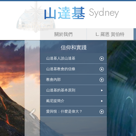
Sydney
關於我們
L. 羅恩 賀伯特
信仰和實踐
山達基人談山達基
山達基教會的信條
教會內部
山達基的基本原則
戴尼提簡介
愛與恨：什麼是偉大？