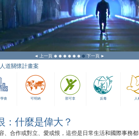
上一頁
下一頁
人道關懷計畫案
育學會
可明納
那可拿
反毒
人
恨：什麼是偉大？
容、合作或對立、愛或恨，這些是日常生活和國際事務都