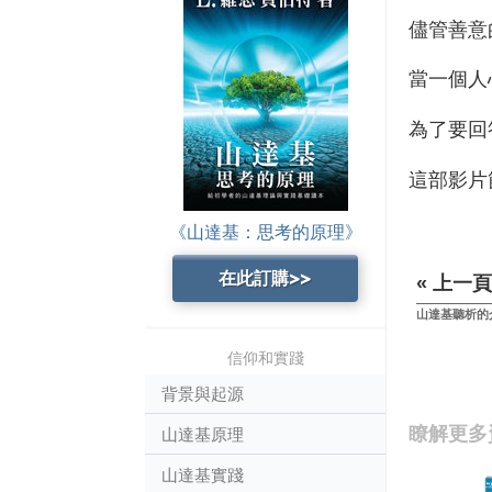
儘管善意
當一個人
為了要回
這部影片
《山達基：思考的原理》
在此訂購>>
« 上一頁
山達基聽析的
信仰和實踐
背景與起源
瞭解更多
山達基原理
山達基實踐