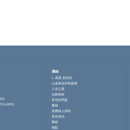
連結
L. 羅恩 賀伯特
山達基信仰和實踐
人道之聲
志願牧師
NO)
常見的問題
TELLANO)
書籍
免費線上課程
更多資訊
聯絡
地點