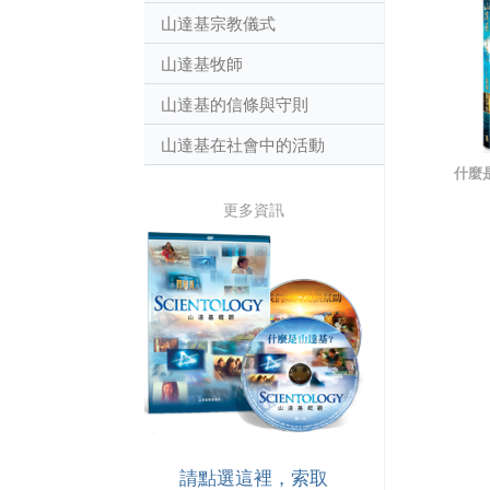
山達基宗教儀式
山達基牧師
山達基的信條與守則
山達基在社會中的活動
什麼
更多資訊
請點選這裡，索取