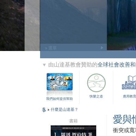
» 選單
由山達基教會贊助的
全球社會改善和
▼
快樂之道
應用教
我們如何提供幫助
»
什麼是山達基？
愛與
書籍
衝突或寬