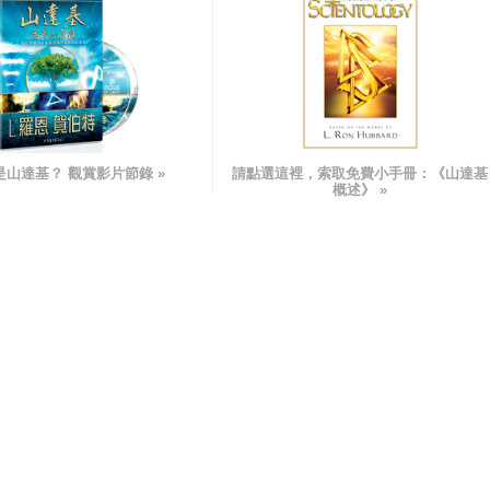
是山達基？ 觀賞影片節錄 »
請點選這裡，索取免費小手冊：
《山達基
概述》
»