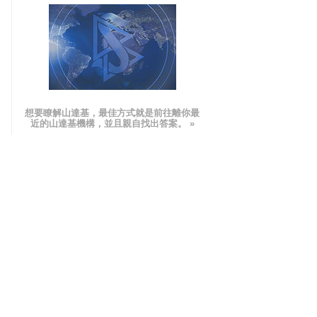
想要瞭解山達基，最佳方式就是前往離你最
近的山達基機構，並且親自找出答案。 »