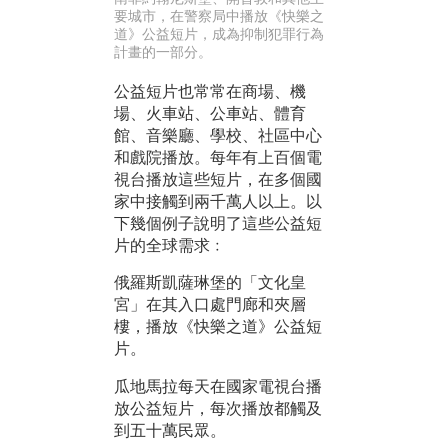
要城市，在警察局中播放《快樂之
道》公益短片，成為抑制犯罪行為
計畫的一部分。
公益短片也常常在商場、機
場、火車站、公車站、體育
館、音樂廳、學校、社區中心
和戲院播放。每年有上百個電
視台播放這些短片，在多個國
家中接觸到兩千萬人以上。以
下幾個例子說明了這些公益短
片的全球需求﹕
俄羅斯凱薩琳堡的「文化皇
宮」在其入口處門廊和夾層
樓，播放《快樂之道》公益短
片。
瓜地馬拉每天在國家電視台播
放公益短片，每次播放都觸及
到五十萬民眾。