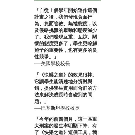
「自從上個學年開始運作這個
計畫之後，我們發現負面行
為、負面管教、無禮態度，以
及侵略挑釁的舉動和態度減少
了。我們發現互重、互諒、關
懷的態度更多了，學生更瞭解
施予的重要性，也有更多的良
性競爭。」
──美國學校校長
「《快樂之道》的效果很棒。
它讓學生能清楚地分辨對與
錯，提供學生實用而合群的方
法來解決成長時會碰到的問
題。」
──巴基斯坦學校校長
「今年的前四個月，這一區重
大刑案的發生率明顯下降。有
了《快樂之道》這個工具，我