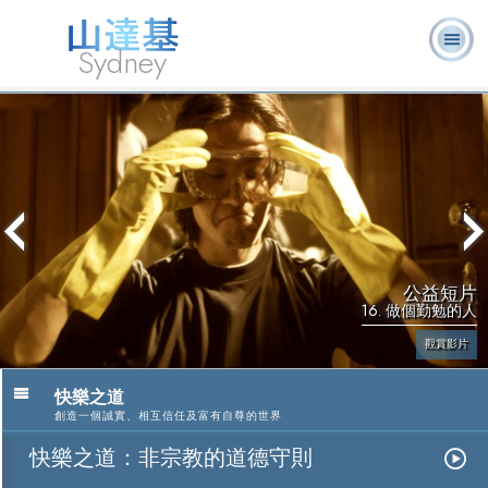
Sydney
關於我
L. 羅恩 賀
什麼是山達
志願牧
常見的問
書
消
們
伯特
基？
師
題
籍
息
公益短片
16. 做個勤勉的人
觀賞影片
快樂之道
創造一個誠實、相互信任及富有自尊的世界
快樂之道：非宗教的道德守則