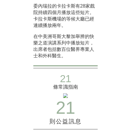
委內瑞拉的卡拉卡斯有28家戲
院持續四個月播放這些短片。
卡拉卡斯機場的等候大廳已經
連續播放兩年。
在中美洲哥斯大黎加舉辨的快
樂之道演講系列中播放短片，
出席者包括數百位醫界專業人
士和外科醫生。
21
條常識指南
21
則公益訊息