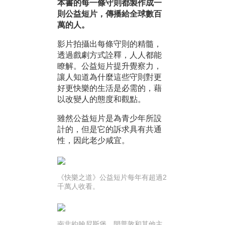
本書的每一條守則都製作成一
則公益短片，傳播給全球數百
萬的人。
影片拍攝出每條守則的精髓，
透過戲劇方式詮釋，人人都能
瞭解。公益短片提升覺察力，
讓人知道為什麼這些守則對更
好更快樂的生活是必需的，藉
以改變人的態度和觀點。
雖然公益短片是為青少年所設
計的，但是它的訴求具有共通
性，因此老少咸宜。
《快樂之道》公益短片每年有超過2
千萬人收看。
南非約翰尼斯堡、開普敦和其他主