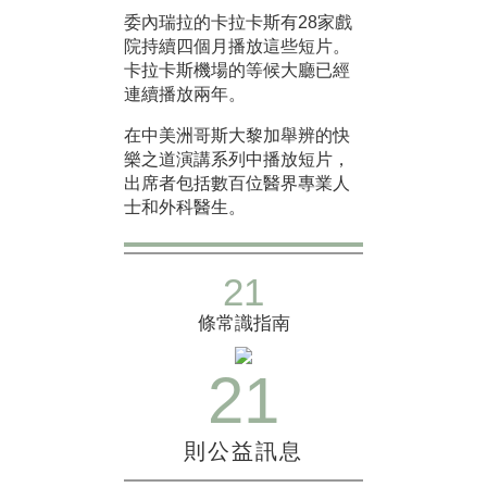
委內瑞拉的卡拉卡斯有28家戲
院持續四個月播放這些短片。
卡拉卡斯機場的等候大廳已經
連續播放兩年。
在中美洲哥斯大黎加舉辨的快
樂之道演講系列中播放短片，
出席者包括數百位醫界專業人
士和外科醫生。
21
條常識指南
21
則公益訊息