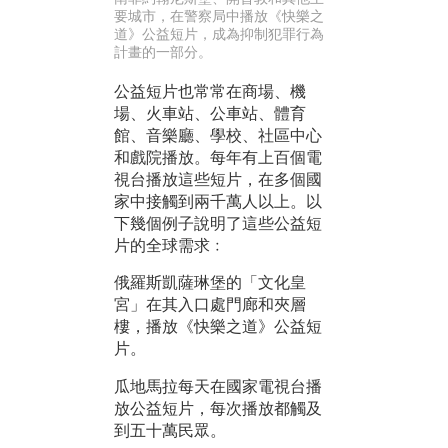
要城市，在警察局中播放《快樂之
道》公益短片，成為抑制犯罪行為
計畫的一部分。
公益短片也常常在商場、機
場、火車站、公車站、體育
館、音樂廳、學校、社區中心
和戲院播放。每年有上百個電
視台播放這些短片，在多個國
家中接觸到兩千萬人以上。以
下幾個例子說明了這些公益短
片的全球需求﹕
俄羅斯凱薩琳堡的「文化皇
宮」在其入口處門廊和夾層
樓，播放《快樂之道》公益短
片。
瓜地馬拉每天在國家電視台播
放公益短片，每次播放都觸及
到五十萬民眾。