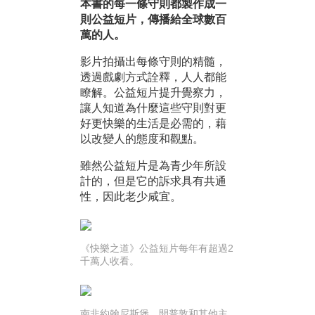
本書的每一條守則都製作成一
則公益短片，傳播給全球數百
萬的人。
影片拍攝出每條守則的精髓，
透過戲劇方式詮釋，人人都能
瞭解。公益短片提升覺察力，
讓人知道為什麼這些守則對更
好更快樂的生活是必需的，藉
以改變人的態度和觀點。
雖然公益短片是為青少年所設
計的，但是它的訴求具有共通
性，因此老少咸宜。
《快樂之道》公益短片每年有超過2
千萬人收看。
南非約翰尼斯堡、開普敦和其他主