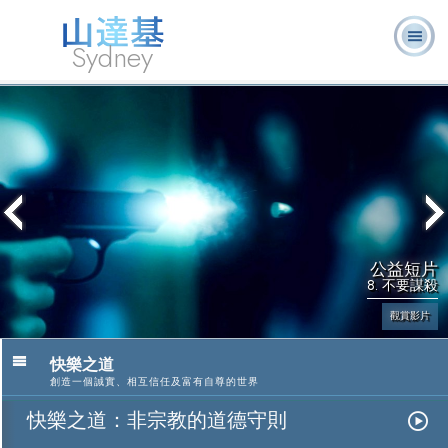
Sydney
關於我
L. 羅恩 賀
什麼是山達
志願牧
常見的問
書
消
們
伯特
基？
師
題
籍
息
公益短片
8. 不要謀殺
觀賞影片
快樂之道
創造一個誠實、相互信任及富有自尊的世界
快樂之道：非宗教的道德守則