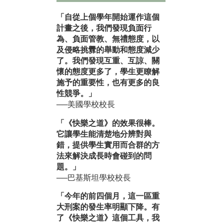
「自從上個學年開始運作這個
計畫之後，我們發現負面行
為、負面管教、無禮態度，以
及侵略挑釁的舉動和態度減少
了。我們發現互重、互諒、關
懷的態度更多了，學生更瞭解
施予的重要性，也有更多的良
性競爭。」
──美國學校校長
「《快樂之道》的效果很棒。
它讓學生能清楚地分辨對與
錯，提供學生實用而合群的方
法來解決成長時會碰到的問
題。」
──巴基斯坦學校校長
「今年的前四個月，這一區重
大刑案的發生率明顯下降。有
了《快樂之道》這個工具，我