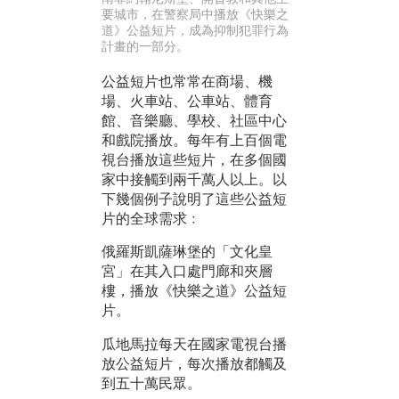
要城市，在警察局中播放《快樂之
道》公益短片，成為抑制犯罪行為
計畫的一部分。
公益短片也常常在商場、機
場、火車站、公車站、體育
館、音樂廳、學校、社區中心
和戲院播放。每年有上百個電
視台播放這些短片，在多個國
家中接觸到兩千萬人以上。以
下幾個例子說明了這些公益短
片的全球需求﹕
俄羅斯凱薩琳堡的「文化皇
宮」在其入口處門廊和夾層
樓，播放《快樂之道》公益短
片。
瓜地馬拉每天在國家電視台播
放公益短片，每次播放都觸及
到五十萬民眾。