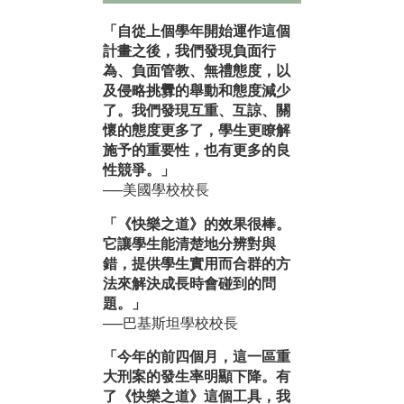
「自從上個學年開始運作這個
計畫之後，我們發現負面行
為、負面管教、無禮態度，以
及侵略挑釁的舉動和態度減少
了。我們發現互重、互諒、關
懷的態度更多了，學生更瞭解
施予的重要性，也有更多的良
性競爭。」
──美國學校校長
「《快樂之道》的效果很棒。
它讓學生能清楚地分辨對與
錯，提供學生實用而合群的方
法來解決成長時會碰到的問
題。」
──巴基斯坦學校校長
「今年的前四個月，這一區重
大刑案的發生率明顯下降。有
了《快樂之道》這個工具，我