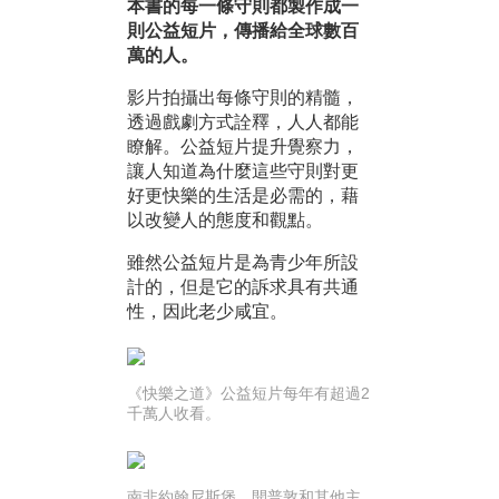
本書的每一條守則都製作成一
則公益短片，傳播給全球數百
萬的人。
影片拍攝出每條守則的精髓，
透過戲劇方式詮釋，人人都能
瞭解。公益短片提升覺察力，
讓人知道為什麼這些守則對更
好更快樂的生活是必需的，藉
以改變人的態度和觀點。
雖然公益短片是為青少年所設
計的，但是它的訴求具有共通
性，因此老少咸宜。
《快樂之道》公益短片每年有超過2
千萬人收看。
南非約翰尼斯堡、開普敦和其他主