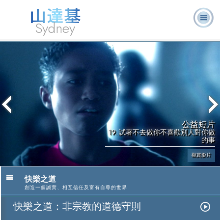
Sydney
關於我
L. 羅恩 賀
什麼是山達
志願牧
常見的問
書
消
們
伯特
基？
師
題
籍
息
公益短片
19. 試著不去做你不喜歡別人對你做
的事
觀賞影片
快樂之道
創造一個誠實、相互信任及富有自尊的世界
快樂之道：非宗教的道德守則