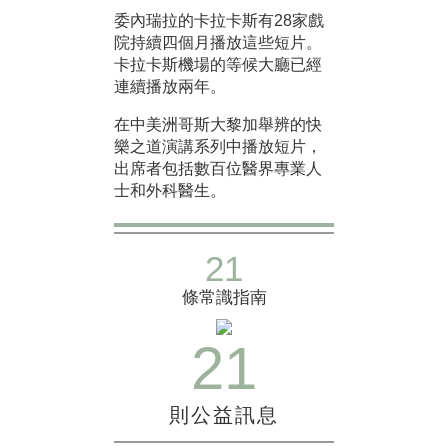
委內瑞拉的卡拉卡斯有28家戲
院持續四個月播放這些短片。
卡拉卡斯機場的等候大廳已經
連續播放兩年。
在中美洲哥斯大黎加舉辨的快
樂之道演講系列中播放短片，
出席者包括數百位醫界專業人
士和外科醫生。
21
條常識指南
21
則公益訊息