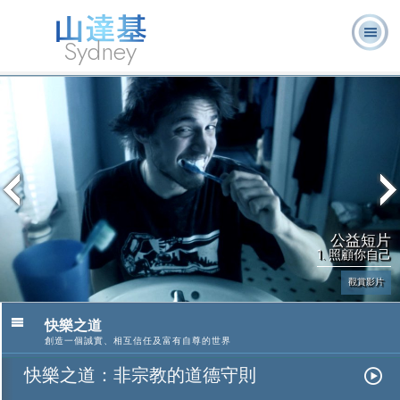
Sydney
關於我
L. 羅恩 賀
什麼是山達
志願牧
常見的問
書
消
們
伯特
基？
師
題
籍
息
公益短片
1. 照顧你自己
觀賞影片
快樂之道
創造一個誠實、相互信任及富有自尊的世界
快樂之道：非宗教的道德守則