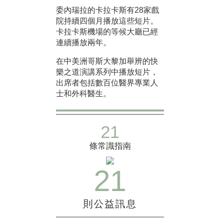
委內瑞拉的卡拉卡斯有28家戲
院持續四個月播放這些短片。
卡拉卡斯機場的等候大廳已經
連續播放兩年。
在中美洲哥斯大黎加舉辨的快
樂之道演講系列中播放短片，
出席者包括數百位醫界專業人
士和外科醫生。
21
條常識指南
21
則公益訊息