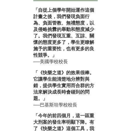
「自從上個學年開始運作這個
計畫之後，我們發現負面行
為、負面管教、無禮態度，以
及侵略挑釁的舉動和態度減少
了。我們發現互重、互諒、關
懷的態度更多了，學生更瞭解
施予的重要性，也有更多的良
性競爭。」
──美國學校校長
「《快樂之道》的效果很棒。
它讓學生能清楚地分辨對與
錯，提供學生實用而合群的方
法來解決成長時會碰到的問
題。」
──巴基斯坦學校校長
「今年的前四個月，這一區重
大刑案的發生率明顯下降。有
了《快樂之道》這個工具，我