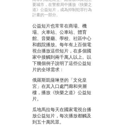
要城市，在警察局中播放《快樂之
道》公益短片，成為抑制犯罪行為
計畫的一部分。
公益短片也常常在商場、機
場、火車站、公車站、體育
館、音樂廳、學校、社區中心
和戲院播放。每年有上百個電
視台播放這些短片，在多個國
家中接觸到兩千萬人以上。以
下幾個例子說明了這些公益短
片的全球需求﹕
俄羅斯凱薩琳堡的「文化皇
宮」在其入口處門廊和夾層
樓，播放《快樂之道》公益短
片。
瓜地馬拉每天在國家電視台播
放公益短片，每次播放都觸及
到五十萬民眾。