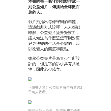
本書的每一條守則都製作成一
則公益短片，傳播給全球數百
萬的人。
影片拍攝出每條守則的精髓，
透過戲劇方式詮釋，人人都能
瞭解。公益短片提升覺察力，
讓人知道為什麼這些守則對更
好更快樂的生活是必需的，藉
以改變人的態度和觀點。
雖然公益短片是為青少年所設
計的，但是它的訴求具有共通
性，因此老少咸宜。
《快樂之道》公益短片每年有超過2
千萬人收看。
南非約翰尼斯堡、開普敦和其他主