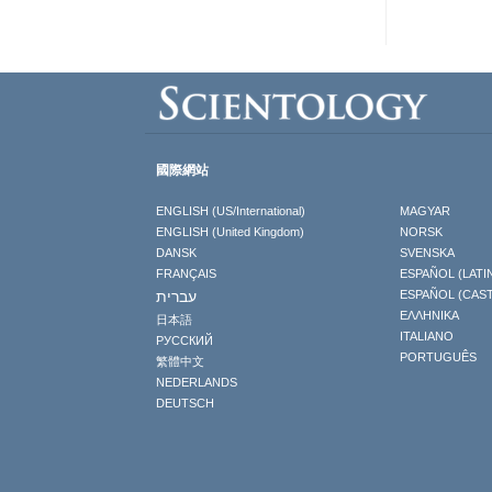
國際網站
ENGLISH (US/International)
MAGYAR
ENGLISH (United Kingdom)
NORSK
DANSK
SVENSKA
FRANÇAIS
ESPAÑOL (LATI
עברית
ESPAÑOL (CAS
ΕΛΛΗΝΙΚA
日本語
ITALIANO
РУССКИЙ
PORTUGUÊS
繁體中文
NEDERLANDS
DEUTSCH