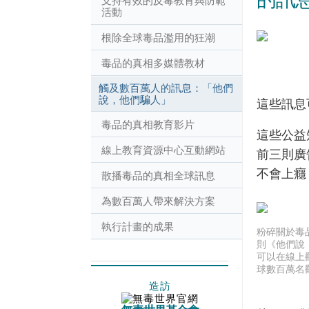
支持有效的反毒教育與防範
活動
根除全球毒品濫用的狂潮
毒品的真相多媒體教材
觸及數百萬人的訊息：「他們
說，他們騙人」
這些訊息
毒品的真相教育影片
這些公益
線上教育資源中心互動網站
前三則廣
不會上癮
散播毒品的真相全球訊息
為數百萬人帶來解決方案
執行計畫的成果
粉碎關於毒
則《他們說
可以在線上
球數百萬名
造訪