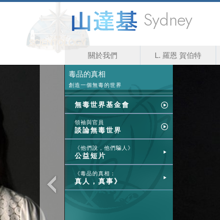
Sydney
關於我們
L. 羅恩 賀伯特
毒品的真相
創造一個無毒的世界
無毒世界基金會
領袖與官員
談論無毒世界
《他們說，他們騙人》
公益短片
《毒品的真相：
真人，真事》