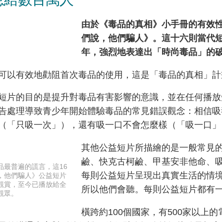
由於《毒品的真相》小手冊的有效
們說，他們騙人》。這十六則當代
年，強烈地表達出「時尚毒品」的
可以有效地勸阻首次毒品的使用，這是「毒品的真相」計
短片的目的是提升對毒品有害影響的意識，並在任何播放
告處理導致青少年開始體驗毒品的常見錯誤觀念：相信吸
（「只吸一次」），還有吸一口不會怎麼樣（「吸一口」
其他公益短片所描繪的是一般常見
鹼、快克古柯鹼、甲基安非他命、吸
品最普遍的謊言，這16
每則公益短片呈現出真實生活的情
，他們騙人》公益短片
觀賞，至今已播放給全
所以他們會聽。每則公益短片都有
觀眾。
橫跨約100個國家，有500家以上