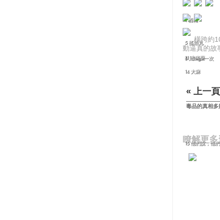
1 酒精
橫跨約
5 搖頭丸
動逼真的故
11 止痛藥
8 只high一次
14 大麻
« 上一頁
毒品的真相多
瞭解更多
15 他們說，他