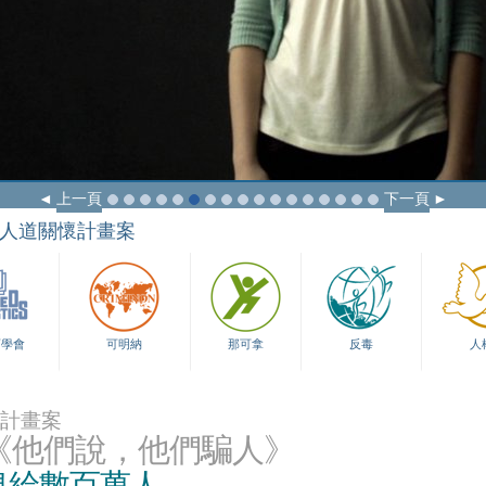
上一頁
下一頁
人道關懷計畫案
育學會
可明納
那可拿
反毒
人
計畫案
《他們說，他們騙人》
息給數百萬人