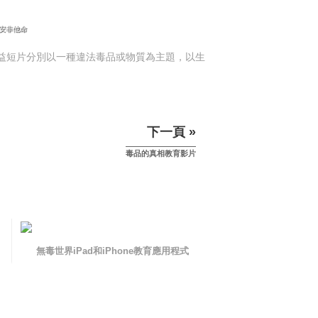
基安非他命
公益短片分別以一種違法毒品或物質為主題，以生
下一頁 »
毒品的真相教育影片
無毒世界iPad和iPhone教育應用程式