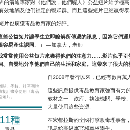
界的溝通專家對《他們說，他們騙人》公益短片給予極高
有效地觸及他們鎖定的觀眾群。而且這些短片已經贏得泰
短片也廣獲毒品教育家的好評。
這些公益短片讓學生立即瞭解所傳遞的訊息，因為它們運
很容易產生認同。」
—加拿大，老師
我常常使用公益短片來獲得他們的注意力……影片似乎引
個、自發地分享他們自己的生活和家庭。這帶來了很大的
自2008年發行以來，已經有數百
機關、學校、社區團體
這些訊息提供毒品教育家強而有力
防制計畫案使用《毒品
益短片。
教材之一。政府、執法機關、學校
大量使用這些資源。
11種
在宏都拉斯的全國打擊販毒理事會
訊息給高級軍官和軍校學生。
毒品