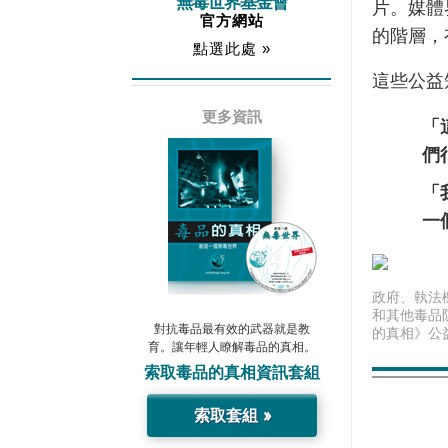
無毒世界基金會
片。媒體
官方網站
的階層，
點選此處 »
這些公益
更多資訊
「
們
「
一
政府、執法
和其他毒品
對抗毒品最有效的武器就是教
的真相》公
育。讓年輕人瞭解毒品的真相。
索取
毒品的真相
資訊套組
索取套組 »