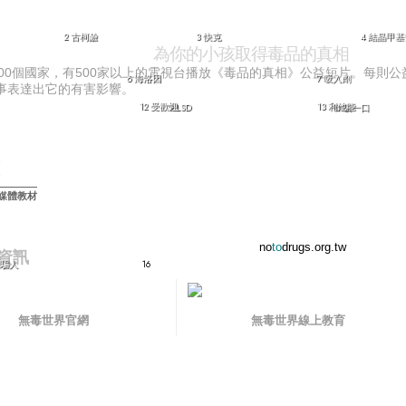
2 古柯鹼
3 快克
4 結晶甲
為你的小孩取得毒品的真相
100個國家，有500家以上的電視台播放《毒品的真相》公益短片。每則
6 海洛因
7 吸入劑
事表達出它的有害影響。
12 受歡迎
13 利他能
9 LSD
10 吸一口
媒體教材
no
to
drugs.org.tw
資訊
們騙人
16
無毒世界官網
無毒世界線上教育