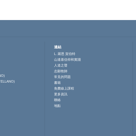
連結
L. 羅恩 賀伯特
山達基信仰和實踐
人道之聲
志願牧師
NO)
常見的問題
TELLANO)
書籍
免費線上課程
更多資訊
聯絡
地點