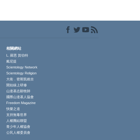
相關網站
L. 羅恩 賀伯特
戴尼提
Scientology Network
Scientology Religion
大衛．密斯凱維吉
開始線上研修
山達基志願牧師
國際山達基人協會
Freedom Magazine
快樂之道
支持無毒世界
人權團結聯盟
青少年人權協會
公民人權委員會