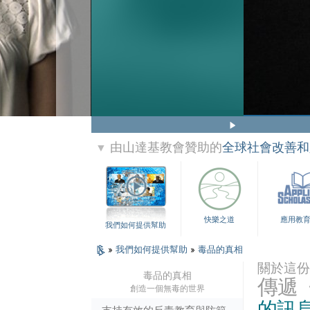
由山達基教會贊助的
全球社會改善和
▼
快樂之道
應用教
我們如何提供幫助
»
我們如何提供幫助
»
毒品的真相
關於這份
毒品的真相
傳遞
創造一個無毒的世界
的訊