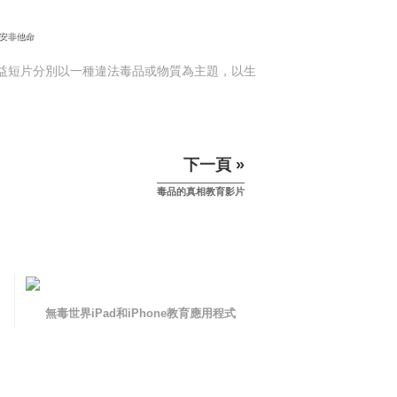
基安非他命
公益短片分別以一種違法毒品或物質為主題，以生
下一頁 »
毒品的真相教育影片
無毒世界iPad和iPhone教育應用程式