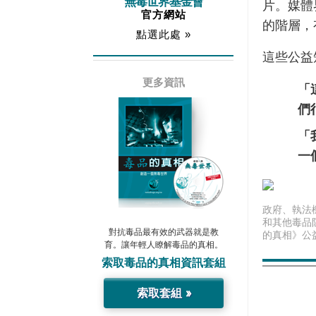
無毒世界基金會
片。媒體
官方網站
的階層，
點選此處 »
這些公益
更多資訊
「
們
「
一
政府、執法
和其他毒品
對抗毒品最有效的武器就是教
的真相》公
育。讓年輕人瞭解毒品的真相。
索取
毒品的真相
資訊套組
索取套組 »