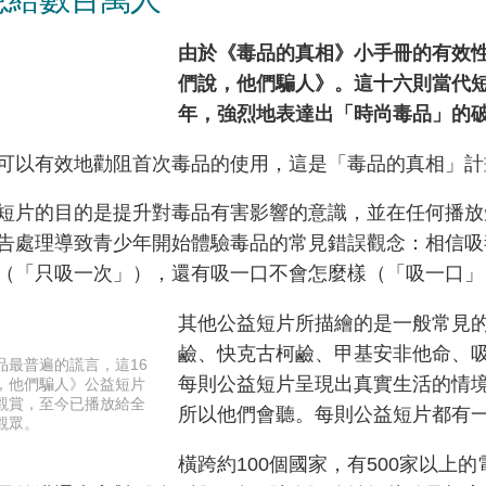
由於《毒品的真相》小手冊的有效
們說，他們騙人》。這十六則當代
年，強烈地表達出「時尚毒品」的
可以有效地勸阻首次毒品的使用，這是「毒品的真相」計
短片的目的是提升對毒品有害影響的意識，並在任何播放
告處理導致青少年開始體驗毒品的常見錯誤觀念：相信吸
（「只吸一次」），還有吸一口不會怎麼樣（「吸一口」
其他公益短片所描繪的是一般常見
鹼、快克古柯鹼、甲基安非他命、吸
品最普遍的謊言，這16
每則公益短片呈現出真實生活的情
，他們騙人》公益短片
觀賞，至今已播放給全
所以他們會聽。每則公益短片都有
觀眾。
橫跨約100個國家，有500家以上