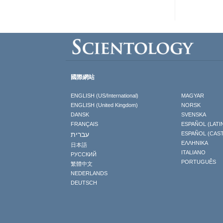
國際網站
ENGLISH (US/International)
MAGYAR
ENGLISH (United Kingdom)
NORSK
DANSK
SVENSKA
FRANÇAIS
ESPAÑOL (LATI
עברית
ESPAÑOL (CAS
ΕΛΛΗΝΙΚA
日本語
ITALIANO
РУССКИЙ
PORTUGUÊS
繁體中文
NEDERLANDS
DEUTSCH