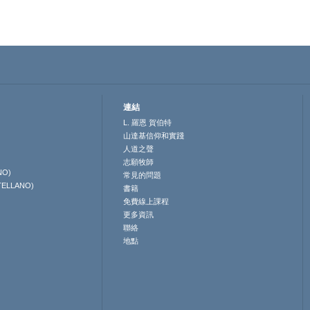
連結
L. 羅恩 賀伯特
山達基信仰和實踐
人道之聲
志願牧師
NO)
常見的問題
TELLANO)
書籍
免費線上課程
更多資訊
聯絡
地點