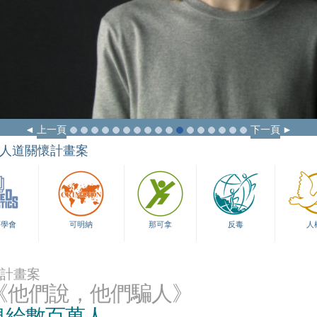
上一頁
下一頁
人道關懷計畫案
育學會
可明納
那可拿
反毒
人
計畫案
《他們說，他們騙人》
息給數百萬人