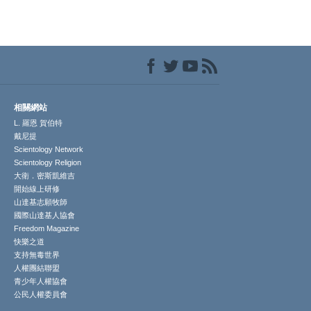
相關網站
L. 羅恩 賀伯特
戴尼提
Scientology Network
Scientology Religion
大衛．密斯凱維吉
開始線上研修
山達基志願牧師
國際山達基人協會
Freedom Magazine
快樂之道
支持無毒世界
人權團結聯盟
青少年人權協會
公民人權委員會