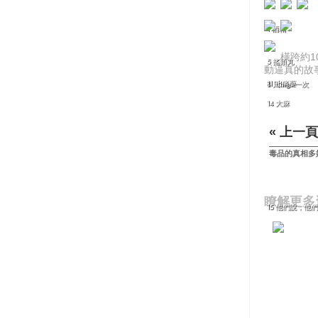
1 酒精
橫跨約
5 搖頭丸
動逼真的故
11 止痛藥
8 只high一次
14 大麻
« 上一頁
毒品的真相多
瞭解更多
15 他們說，他