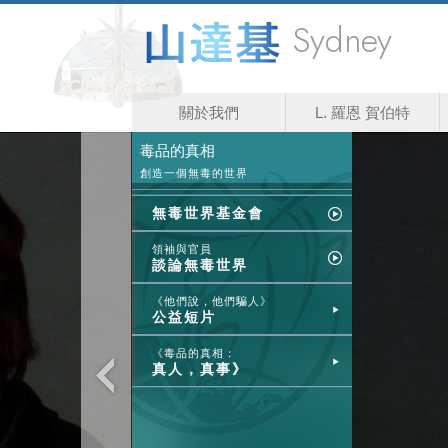
Sydney
關於我們
L. 羅恩 賀伯特
毒品的真相
創造一個無毒的世界
無毒世界基金會
領袖與官員
談論無毒世界
《他們說，他們騙人》
公益短片
《毒品的真相：
真人，真事》