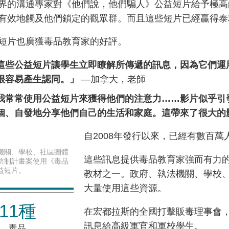
界的溝通專家對《他們說，他們騙人》公益短片給予極高
有效地觸及他們鎖定的觀眾群。而且這些短片已經贏得泰
短片也廣獲毒品教育家的好評。
這些公益短片讓學生立即瞭解所傳遞的訊息，因為它們運
很容易產生認同。」
—加拿大，老師
我常常使用公益短片來獲得他們的注意力……影片似乎引
個、自發地分享他們自己的生活和家庭。這帶來了很大的
自2008年發行以來，已經有數百
機關、學校、社區團體
這些訊息提供毒品教育家強而有力
防制計畫案使用《毒品
益短片。
教材之一。政府、執法機關、學校
大量使用這些資源。
11種
在宏都拉斯的全國打擊販毒理事會
訊息給高級軍官和軍校學生。
毒品