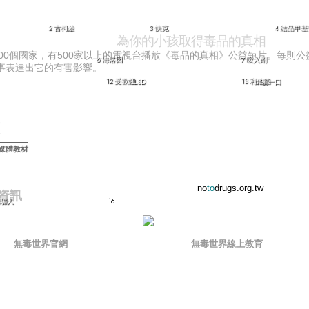
2 古柯鹼
3 快克
4 結晶甲
為你的小孩取得毒品的真相
100個國家，有500家以上的電視台播放《毒品的真相》公益短片。每則
6 海洛因
7 吸入劑
事表達出它的有害影響。
12 受歡迎
13 利他能
9 LSD
10 吸一口
媒體教材
no
to
drugs.org.tw
資訊
們騙人
16
無毒世界官網
無毒世界線上教育