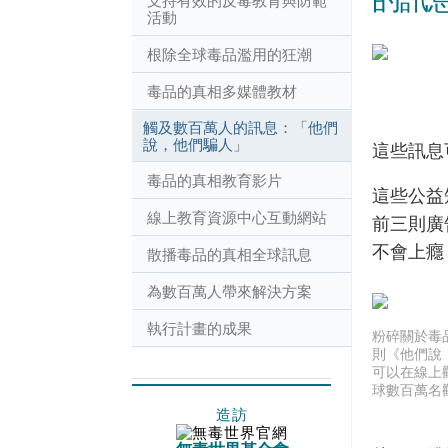
支持有效的反毒教育與防範
活動
根除全球毒品濫用的狂潮
毒品的真相多媒體教材
觸及數百萬人的訊息：「他們
說，他們騙人」
這些訊息
毒品的真相教育影片
這些公益
線上教育資源中心互動網站
前三則廣
不會上癮
散播毒品的真相全球訊息
為數百萬人帶來解決方案
執行計畫的成果
粉碎關於毒
則《他們說
可以在線上
球數百萬名
造訪