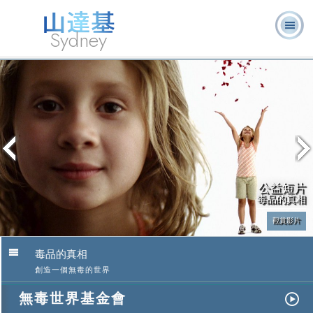
Sydney
關於我
L. 羅恩 賀
什麼是山達
志願牧
常見的問
書
消
們
伯特
基？
師
題
籍
息
公益短片
毒品的真相
觀賞影片
毒品的真相
創造一個無毒的世界
無毒世界基金會