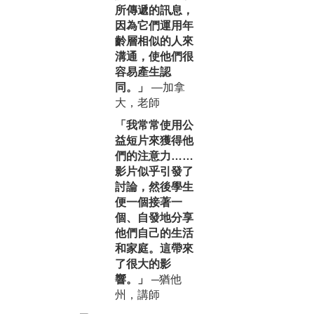
所傳遞的訊息，
因為它們運用年
齡層相似的人來
溝通，使他們很
容易產生認
同。」
—加拿
大，老師
「我常常使用公
益短片來獲得他
們的注意力……
影片似乎引發了
討論，然後學生
便一個接著一
個、自發地分享
他們自己的生活
和家庭。這帶來
了很大的影
響。」
─猶他
州，講師