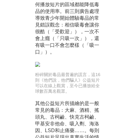
何播放短片的區域都能降低毒
品的使用率。前三則廣告處理
導致青少年開始體驗毒品的常
見錯誤觀念：相信吸毒會讓你
很酷（「受歡迎」），一次不
會上癮（「只吸一次」），還
有吸一口不會怎麼樣（「吸一
口」）。
粉碎關於毒品最普遍的謊言，這16
則《他們說，他們騙人》公益短片
可以在線上觀賞，至今已播放給全
球數百萬名觀眾。
其他公益短片所描繪的是一般
常見的毒品：大麻、酒精、搖
頭丸、古柯鹼、快克古柯鹼、
甲基安非他命、吸入劑、海洛
因、LSD和止痛藥……。每則
公益短片呈現出真實生活的情