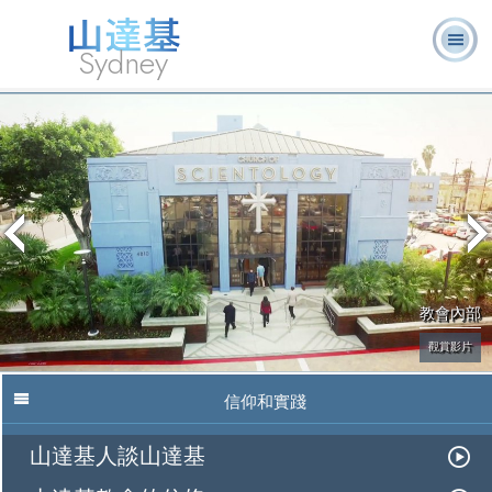
Sydney
關於我
L. 羅恩 賀
什麼是山達
志願牧
常見的問
書
消
們
伯特
基？
師
題
籍
息
教會內部
觀賞影片
信仰和實踐
山達基人談山達基