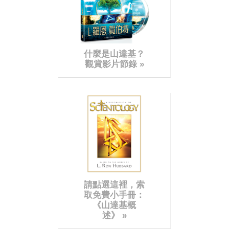
什麼是山達基？
觀賞影片節錄 »
請點選這裡，索
取免費小手冊：
《山達基概
述》
»