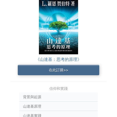
《山達基：思考的原理》
在此訂購>>
信仰和實踐
背景與起源
山達基原理
山達基實踐