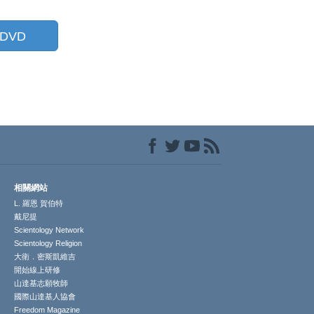
DVD
相關網站
L. 羅恩 賀伯特
戴尼提
Scientology Network
Scientology Religion
大衛．密斯凱維吉
開始線上研修
山達基志願牧師
國際山達基人協會
Freedom Magazine