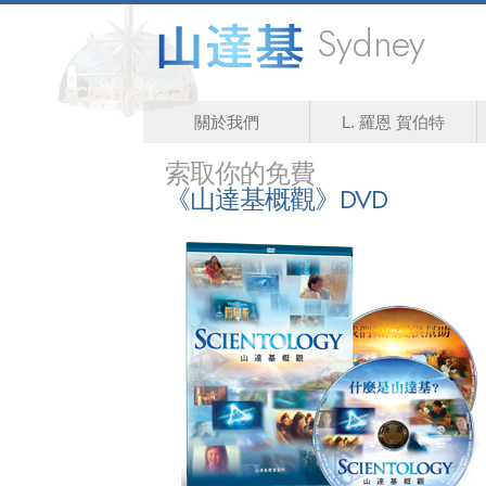
Sydney
關於我們
L. 羅恩 賀伯特
索取你的免費
《山達基概觀》DVD