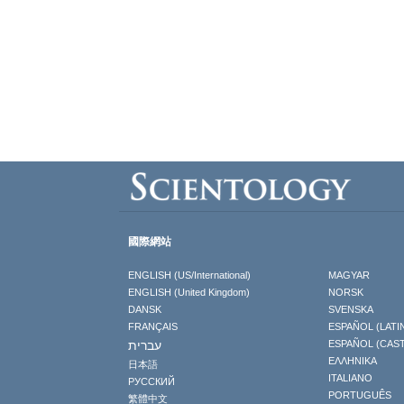
國際網站
ENGLISH (US/International)
MAGYAR
ENGLISH (United Kingdom)
NORSK
DANSK
SVENSKA
FRANÇAIS
ESPAÑOL (LATI
עברית
ESPAÑOL (CAS
ΕΛΛΗΝΙΚA
日本語
ITALIANO
РУССКИЙ
PORTUGUÊS
繁體中文