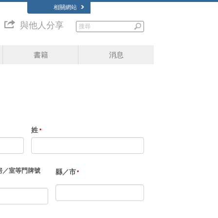
相關網站
與他人分享
書籍
消息
姓
房／室等門牌號
縣／市