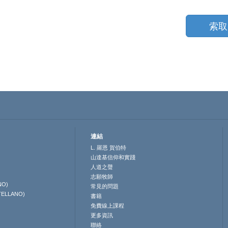
索取
連結
L. 羅恩 賀伯特
山達基信仰和實踐
人道之聲
志願牧師
NO)
常見的問題
TELLANO)
書籍
免費線上課程
更多資訊
聯絡