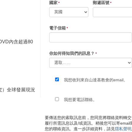
國家
郵遞區號
電子信箱
VD內含超過80
你如何得知我們的訊息？
我想收到來自山達基教會的email。
究）全球發展現況
我想要電話聯絡。
要傳送您的索取訊息前，您同意將聯絡資料轉交
履行所需訊息以及/或資訊。稍後您可以寄email到un
您的聯絡資訊。進一步詳細資料，請見
隱私聲明