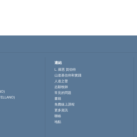
連結
L. 羅恩 賀伯特
山達基信仰和實踐
人道之聲
志願牧師
NO)
常見的問題
TELLANO)
書籍
免費線上課程
更多資訊
聯絡
地點