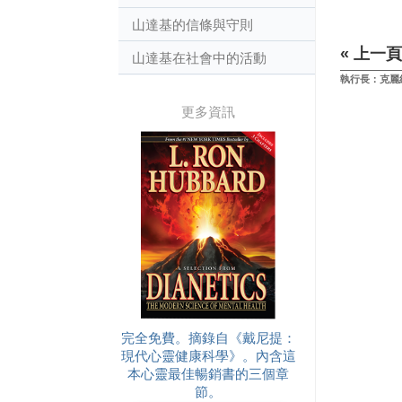
山達基的信條與守則
« 上一頁
山達基在社會中的活動
執行長：克麗
更多資訊
完全免費。摘錄自《戴尼提：
現代心靈健康科學》。內含這
本心靈最佳暢銷書的三個章
節。