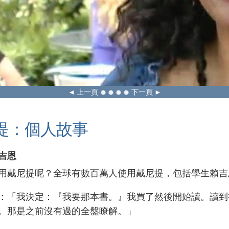
上一頁
下一頁
提：個人故事
吉恩
用戴尼提呢？全球有數百萬人使用戴尼提，包括學生賴吉
：「我決定：『我要那本書。』我買了然後開始讀。讀到
。那是之前沒有過的全盤瞭解。」