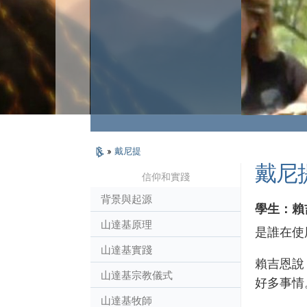
»
戴尼提
戴尼
信仰和實踐
背景與起源
學生：賴
山達基原理
是誰在使
山達基實踐
賴吉恩說
山達基宗教儀式
好多事情
山達基牧師