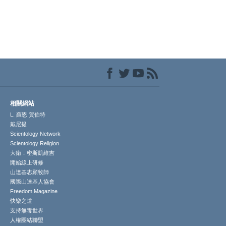
相關網站
L. 羅恩 賀伯特
戴尼提
Scientology Network
Scientology Religion
大衛．密斯凱維吉
開始線上研修
山達基志願牧師
國際山達基人協會
Freedom Magazine
快樂之道
支持無毒世界
人權團結聯盟