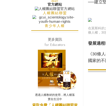
造訪
──建立
官方網站
人權團結聯盟
青少年人權
在莫斯科的
條人權，3
更多資訊
發展過程
for Educators
《30條
國家的不
透過人權教材的使用，將人權落
實在生活中
索取免費「人權團結聯盟資