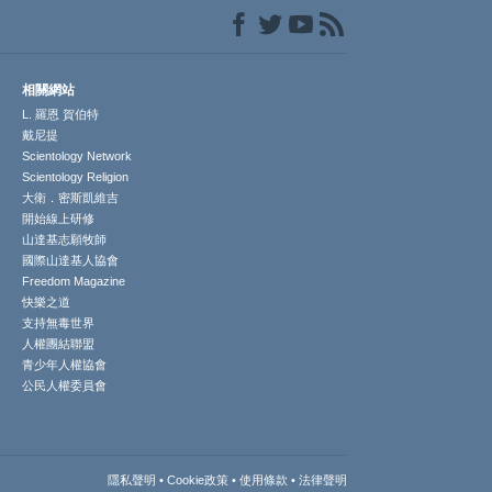
相關網站
L. 羅恩 賀伯特
戴尼提
Scientology Network
Scientology Religion
大衛．密斯凱維吉
開始線上研修
山達基志願牧師
國際山達基人協會
Freedom Magazine
快樂之道
支持無毒世界
人權團結聯盟
青少年人權協會
公民人權委員會
隱私聲明
•
Cookie政策
•
使用條款
•
法律聲明