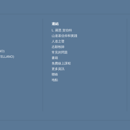
連結
L. 羅恩 賀伯特
山達基信仰和實踐
人道之聲
志願牧師
NO)
常見的問題
TELLANO)
書籍
免費線上課程
更多資訊
聯絡
地點