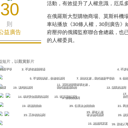
30
活動，有效提升了人權意識，厄瓜
在俄羅斯大型購物商場、莫斯科機
則
車站播放《30條人權，30則廣告
公益廣告
府壓抑的俄國監察聯合會總裁，也
的人權委員。
益短片，以觀賞影片
由而且平等
2. 不要有差別待遇
4. 不
6. 不管到哪裡，你都有權利
7. 法律之前，我們都是平等的
8. 
11. 直到被證明有罪之前，
的拘留
10. 審判的權利
我們都是清白的
12. 隱私的權利
17
14. 尋求安全居所的權利
15. 有國籍的權利
自
3. 生存的權利
19. 表達的自由
20. 公眾集會的自由
21. 
25. 所有人都
23. 工作者的權利
有食物與居所
26. 
16. 結婚與家庭
30. 沒有