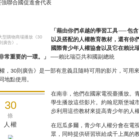
堅強聯合國促進會代表
「藉由你們卓越的學習工具 ── 包
大型購物商場播放《30
以及搭配的人權教育教材，還有你
0則廣告》。
國際青少年人權協會以及它在賴比
非常重要的一環。」
──賴比瑞亞共和國副總統
人權，30則廣告》是一部有意義且隨時可用的影片，可用
同地點使用。
在南非，他們在國家電視臺播放。
30
學生播放這些影片。約翰尼斯堡城
步利用這些教材來提高青少年的人
條
人權
在厄瓜多爾，青少年人權分會在電
眾，同時提供研習班給成千上萬的