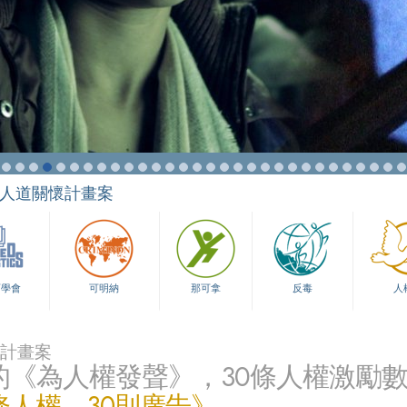
人道關懷計畫案
育學會
可明納
那可拿
反毒
人
計畫案
的《為人權發聲》，30條人權激勵
條人權，30則廣告》