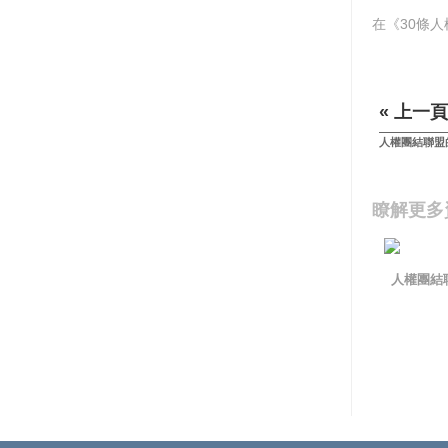
在《30條
« 上一頁
人權團結聯盟
瞭解更多
人權團結