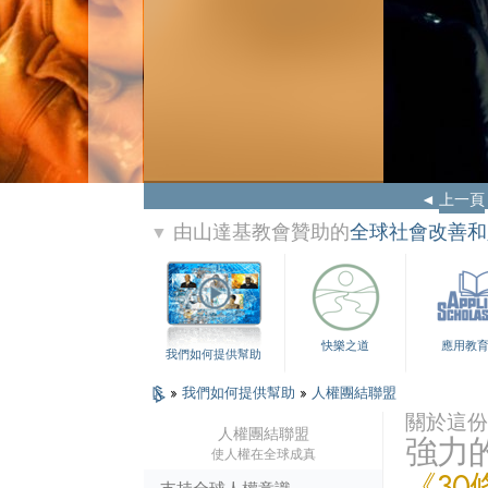
上一頁
由山達基教會贊助的
全球社會改善和
▼
快樂之道
應用教
我們如何提供幫助
»
我們如何提供幫助
»
人權團結聯盟
關於這份
人權團結聯盟
強力
使人權在全球成真
《30