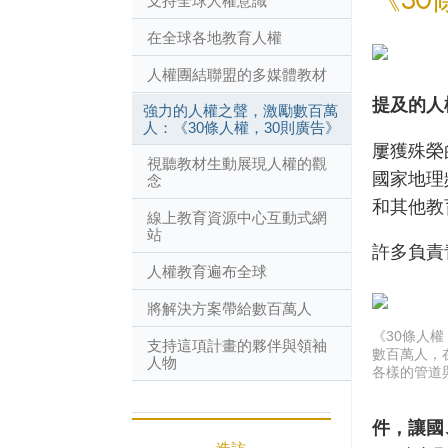
支持全球人權意識
在全球各地教育人權
人權團結聯盟的多媒體教材
提及的人
強力的人權之聲，激勵數百萬
人：《30條人權，30則廣告》
屢獲殊榮
視聽教材生動展現人權的觀
國家地理
念
和其他教
線上教育資源中心互動式網
站
許多負責
人權教育遍布全球
將解決方案帶給數百萬人
《30條人權
支持這項計畫的夥伴與領袖
數百萬人，
人物
各樣的管道
件，讓國