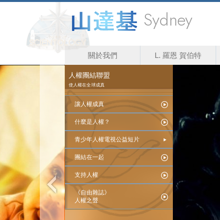
Sydney
關於我們
L. 羅恩 賀伯特
人權團結聯盟
使人權在全球成真
讓人權成真
什麼是人權？
青少年人權電視公益短片
團結在一起
支持人權
《自由雜誌》
人權之聲