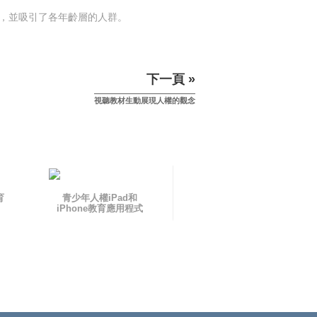
款，並吸引了各年齡層的人群。
下一頁 »
視聽教材生動展現人權的觀念
育
青少年人權iPad和
iPhone教育應用程式