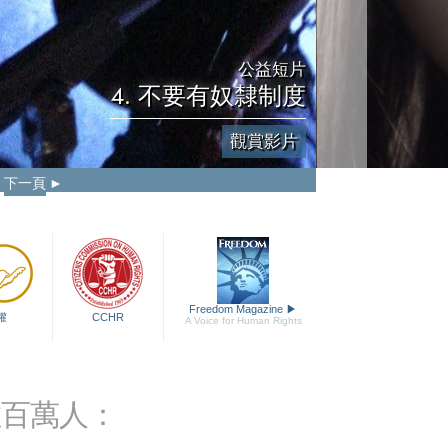
公益短片
4. 不要有奴隸制度
觀賞影片
下一頁
Freedom Magazine
▶
權
CCHR
A Voice for Human Rights
數百萬人：