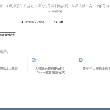
人權，30則廣告》公益短片裡的每條權利都說明〈世界人權宣言〉中的條
24. 玩的權利
28. 自由而公平的世界
29. 責任
的多媒體教材
資訊
聯盟線上教育
人權團結聯盟iPad和
青少年人權線上教
iPhone教育應用程式