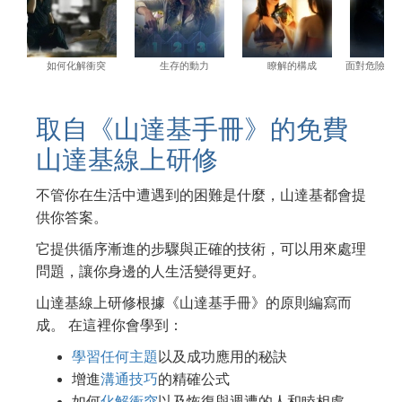
如何化解衝突
生存的動力
瞭解的構成
面對危險環
取自《山達基手冊》的免費
山達基線上研修
不管你在生活中遭遇到的困難是什麼，山達基都會提
供你答案。
它提供循序漸進的步驟與正確的技術，可以用來處理
問題，讓你身邊的人生活變得更好。
山達基線上研修根據《山達基手冊》的原則編寫而
成。 在這裡你會學到：
學習任何主題
以及成功應用的秘訣
增進
溝通技巧
的精確公式
如何
化解衝突
以及恢復與週遭的人和睦相處